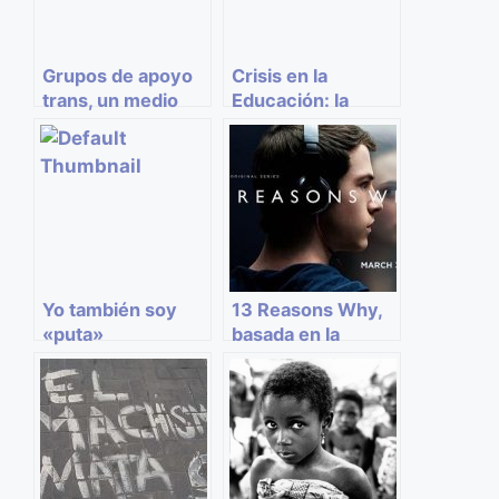
Grupos de apoyo
Crisis en la
trans, un medio
Educación: la
para la
reválida
autoaceptación
Yo también soy
13 Reasons Why,
«puta»
basada en la
novela de Jay
Asher