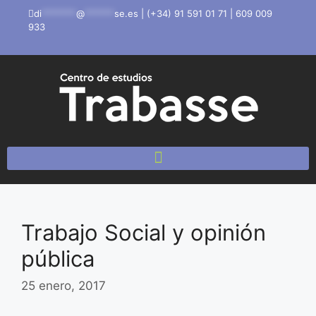
di
*******
@
******
se.es
|
(+34) 91 591 01 71
|
609 009
933
Trabajo Social y opinión
pública
25 enero, 2017