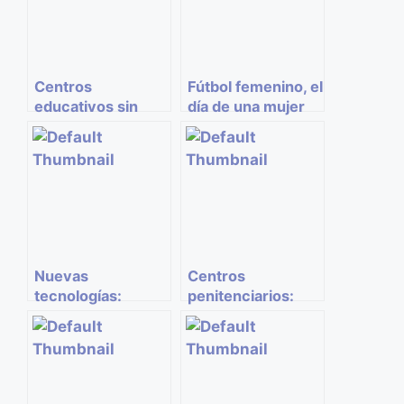
Centros
Fútbol femenino, el
educativos sin
día de una mujer
trabajadores
en el campo
sociales
Nuevas
Centros
tecnologías:
penitenciarios:
¿Estamos dejando
Dentro y fuera,
de ser humanos?
¡haz lo correcto!