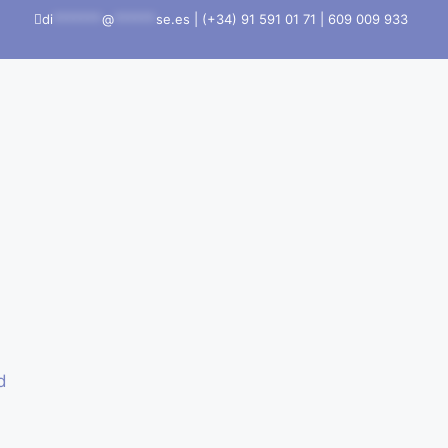
di
*******
@
******
se.es
|
(+34) 91 591 01 71
|
609 009 933
d