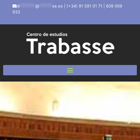
di
*******
@
******
se.es
|
(+34) 91 591 01 71
|
609 009
933