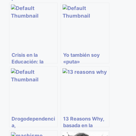
Dentro y fuera,
sufragista
¡haz lo correcto!
Crisis en la
Yo también soy
Educación: la
«puta»
reválida
Drogodependenci
13 Reasons Why,
a,
basada en la
comportamientos
novela de Jay