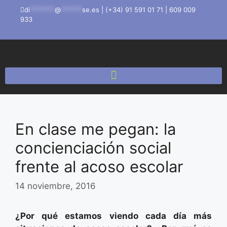
di
*******
@
******
se.es
|
(+34) 91 591 01 71
|
609 009
933
En clase me pegan: la
concienciación social
frente al acoso escolar
14 noviembre, 2016
¿Por qué estamos viendo cada día más