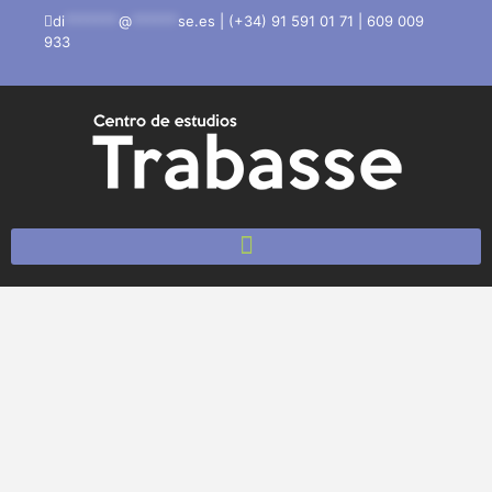
di
*******
@
******
se.es
|
(+34) 91 591 01 71
|
609 009
933