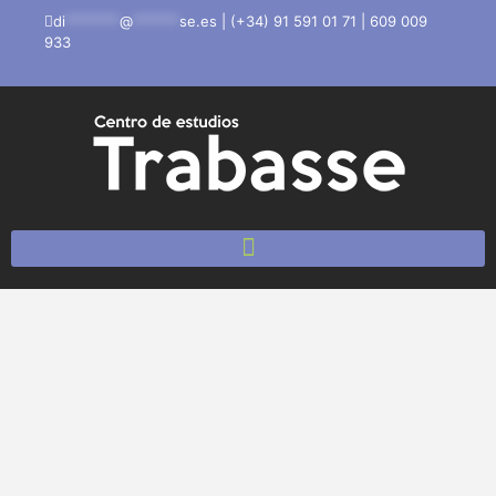
di
*******
@
******
se.es
|
(+34) 91 591 01 71
|
609 009
933