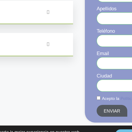
Apellidos
Teléfono
Email
Ciudad
Acepto la
Políti
ENVIAR
certe la mejor experiencia en nuestra web.