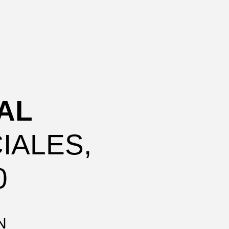
AL
IALES,
0
N