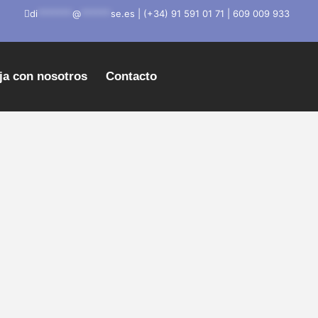
di
*******
@
******
se.es
|
(+34) 91 591 01 71
|
609 009 933
ja con nosotros
Contacto