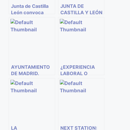
Junta de Castilla
JUNTA DE
León convoca
CASTILLA Y LEÓN
Plazas personal
OFRECE
interino trabajador
CONVOCAR 3122
social
PLAZAS ESTE
AÑO
AYUNTAMIENTO
¿EXPERIENCIA
DE MADRID.
LABORAL O
TRABAJADOR@S
EXIGENCIA
SOCIALES SE
LABORAL EN EL
PONE EN MARCHA
TRABAJO
SOCIAL?
LA
NEXT STATION: