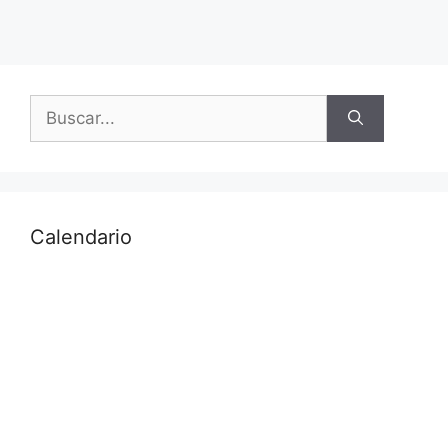
PUBLICADA LISTA
trabajadores
DE ADMITIDOS Y
sociales
EXCLUIDOS.
TRABAJADORES
SOCIALES
SERMAS
Calendario