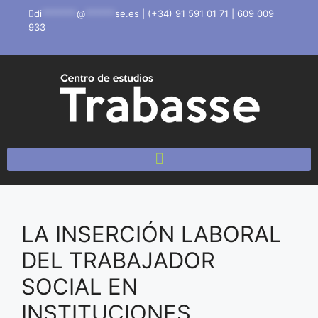
di
*******
@
******
se.es
|
(+34) 91 591 01 71
|
609 009
933
LA INSERCIÓN LABORAL
DEL TRABAJADOR
SOCIAL EN
INSTITUCIONES