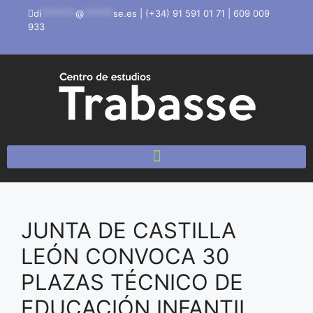
di
*******
@
******
se.es
|
(+34) 91 591 01 71
|
609 009
933
JUNTA DE CASTILLA
LEÓN CONVOCA 30
PLAZAS TÉCNICO DE
EDUCACIÓN INFANTIL