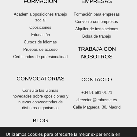
FORMACIÓN
EMPRESAS
Academia oposiciones trabajo
Formación para empresas
social
Convenio con empresas
Oposiciones
Alquiler de instalaciones
Educación
Bolsa de trabajo
Cursos de idiomas
TRABAJA CON
Pruebas de acceso
NOSOTROS
Certificados de profesionalidad
CONVOCATORIAS
CONTACTO
Consulta las últimas
+34 91 591 01 71
novedades sobre oposiciones y
direccion@trabasse.es
nuevas convocatorias de
Calle Maqueda, 30, Madrid
distintos organismos
BLOG
Utilizamos cookies para ofrecerte la mejor experiencia en
Centro de Estudios Trabasse © 2026 | Desarrollado por
Adverthia