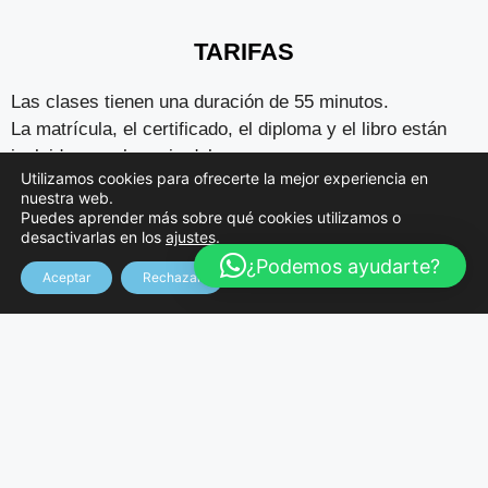
TARIFAS
Las clases tienen una duración de 55 minutos.
La matrícula, el certificado, el diploma y el libro están
incluidos en el precio del curso.
Utilizamos cookies para ofrecerte la mejor experiencia en
Acceso gratuito a Internet.
nuestra web.
Los alumnos que se examinen del DELE habrán de
Puedes aprender más sobre qué cookies utilizamos o
abonar al Instituto Cervantes las tasas correspondientes.
desactivarlas en los
ajustes
.
¿Podemos ayudarte?
Aceptar
Rechazar
Forma de pago
: al contado antes de comenzar el curso
y al principio de cada mes.
Plazo de Matriculación Abierto. Plazas Limitadas
La reserva de la plaza se hace efectiva por riguroso
orden de matriculación.