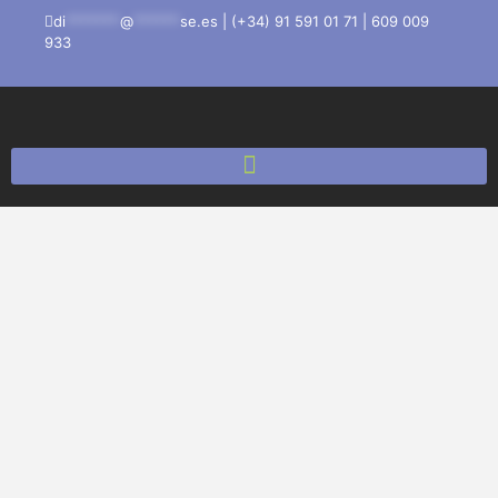
di
*******
@
******
se.es
|
(+34) 91 591 01 71
|
609 009
933