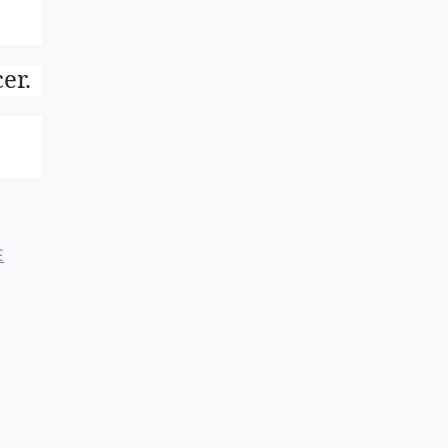
er.
E