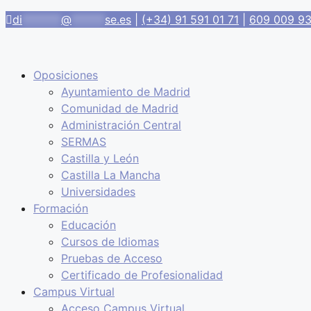
Saltar
di
*******
@
******
se.es
|
(+34) 91 591 01 71
|
609 009 9
al
contenido
Oposiciones
Ayuntamiento de Madrid
Comunidad de Madrid
Administración Central
SERMAS
Castilla y León
Castilla La Mancha
Universidades
Formación
Educación
Cursos de Idiomas
Pruebas de Acceso
Certificado de Profesionalidad
Campus Virtual
Acceso Campus Virtual